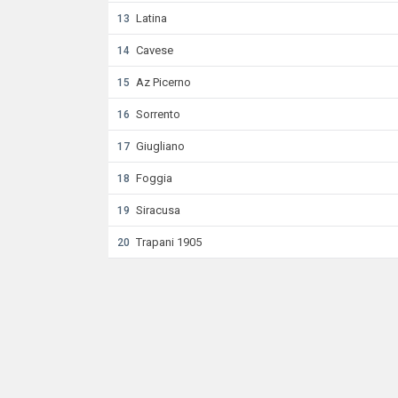
Latina
13
Cavese
14
Az Picerno
15
Sorrento
16
Giugliano
17
Foggia
18
Siracusa
19
Trapani 1905
20