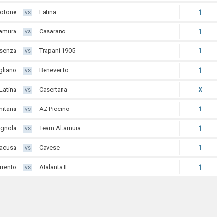
1
rotone
Latina
VS
1
tamura
Casarano
VS
1
senza
Trapani 1905
VS
1
gliano
Benevento
VS
X
Latina
Casertana
VS
1
nitana
AZ Picerno
VS
1
ignola
Team Altamura
VS
1
racusa
Cavese
VS
1
rrento
Atalanta II
VS