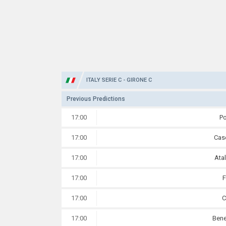
ITALY SERIE C - GIRONE C
Previous Predictions
17:00
P
17:00
Cas
17:00
Atal
17:00
F
17:00
C
17:00
Ben