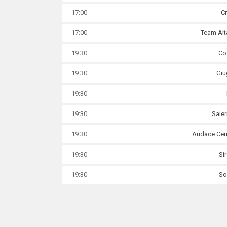
17:00
C
17:00
Team Al
19:30
Co
19:30
Giu
19:30
19:30
Saler
19:30
Audace Cer
19:30
Si
19:30
So